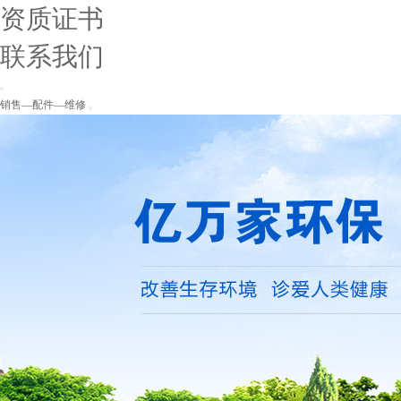
资质证书
联系我们
销售—配件—维修